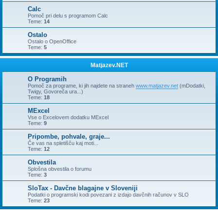
Calc
Pomoč pri delu s programom Calc
Teme:
14
Ostalo
Ostalo o OpenOffice
Teme:
5
Matjazev.NET
O Programih
Pomoč za programe, ki jih najdete na straneh
www.matjazev.net
(mDodatki,
Twigy, Govoreča ura...)
Teme:
18
MExcel
Vse o Excelovem dodatku MExcel
Teme:
9
Pripombe, pohvale, graje...
Če vas na spletišču kaj moti...
Teme:
12
Obvestila
Splošna obvestila o forumu
Teme:
3
SloTax - Davčne blagajne v Sloveniji
Podatki o programski kodi povezani z izdajo davčnih računov v SLO
Teme:
23