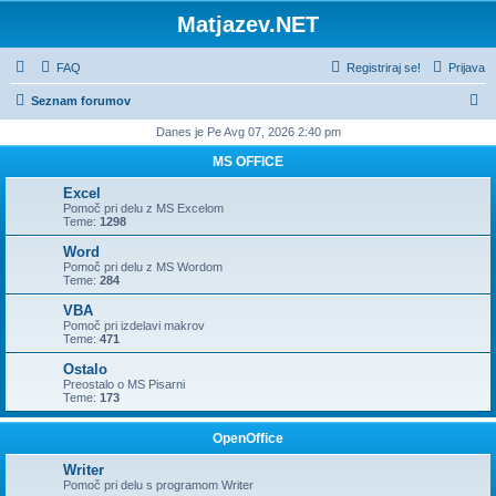
Matjazev.NET
FAQ
Registriraj se!
Prijava
I
Seznam forumov
s
Danes je Pe Avg 07, 2026 2:40 pm
k
MS OFFICE
a
Excel
n
Pomoč pri delu z MS Excelom
Teme:
1298
j
Word
e
Pomoč pri delu z MS Wordom
Teme:
284
VBA
Pomoč pri izdelavi makrov
Teme:
471
Ostalo
Preostalo o MS Pisarni
Teme:
173
OpenOffice
Writer
Pomoč pri delu s programom Writer