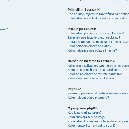
Prijatelji in Sovražniki
Kdo so moji Prijatelji in Sovražniki na sezn
Kako lahko uporabnike dodam na oz. odstra
Iskanje po forumih
ijavi?
Kako lahko preiščem forum oz. forume?
Zakaj je moje iskanje brez rezultatov?
Zakaj je odgovor na moje iskanje zgolj praz
Kako poiščem določene člane?
Kako najdem svoje objave in teme?
Naročnine na teme in zaznamki
Kakšna je razlika med zaznamki in naročni
Kako se na določene teme naročim?
Kako se na določene forume naročim?
Kako svojo naročnino odstranim?
Priponke
Katere priponke so dovoljene na tem forum
Kako najdem svoje priponke?
O programu phpBB
Kdo je ustvaril ta forum?
Zakaj funkcija X ni na voljo?
Koga lahko kontaktiram glede zlorab in pra
Kako kontaktiram skrbnika strani?