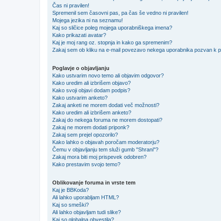
Čas ni pravilen!
Spremenil sem časovni pas, pa čas še vedno ni pravilen!
Mojega jezika ni na seznamu!
Kaj so sličice poleg mojega uporabniškega imena?
Kako prikazati avatar?
Kaj je moj rang oz. stopnja in kako ga spremenim?
Zakaj sem ob kliku na e-mail povezavo nekega uporabnika pozvan k pr
Poglavje o objavljanju
Kako ustvarim novo temo ali objavim odgovor?
Kako uredim ali izbrišem objavo?
Kako svoji objavi dodam podpis?
Kako ustvarim anketo?
Zakaj anketi ne morem dodati več možnosti?
Kako uredim ali izbrišem anketo?
Zakaj do nekega foruma ne morem dostopati?
Zakaj ne morem dodati priponk?
Zakaj sem prejel opozorilo?
Kako lahko o objavah poročam moderatorju?
Čemu v objavljanju tem služi gumb "Shrani"?
Zakaj mora biti moj prispevek odobren?
Kako prestavim svojo temo?
Oblikovanje foruma in vrste tem
Kaj je BBKoda?
Ali lahko uporabljam HTML?
Kaj so smeški?
Ali lahko objavljam tudi slike?
Kaj so globalna obvestila?