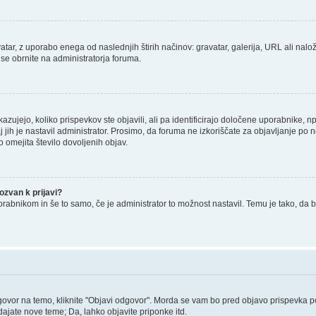
tar, z uporabo enega od naslednjih štirih načinov: gravatar, galerija, URL ali nalož
 se obrnite na administratorja foruma.
zujejo, koliko prispevkov ste objavili, ali pa identificirajo določene uporabnike, 
j jih je nastavil administrator. Prosimo, da foruma ne izkoriščate za objavljanje po
o omejita število dovoljenih objav.
zvan k prijavi?
porabnikom in še to samo, če je administrator to možnost nastavil. Temu je tako, 
govor na temo, kliknite "Objavi odgovor". Morda se vam bo pred objavo prispevka potr
ajate nove teme; Da, lahko objavite priponke itd.