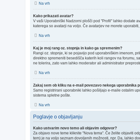
Na vrh
Kako prikazati avatar?
V vaši Uporabniški Nadzorni plošči pod "Profil" lahko dodate ava
katerega so avatarji na voljo. Če avatarjev ne morete uporabiti,
Na vrh
Kaj je moj rang oz. stopnja in kako ga spremenim?
Rangi oz. stopnje, ki se pojavijo pod uporabniškim imenom, prika
direktno spremeniti besedišča katerih koli rangov na forumu, sa
ne tolerira, zato vam lahko moderator ali administrator preprost
Na vrh
Zakaj sem ob kliku na e-mail povezavo nekega uporabnika po
Samo registrirani uporabniki lahko pošiljajo e-maile ostalim u
sistema spletne pošte.
Na vrh
Poglavje o objavljanju
Kako ustvarim novo temo ali objavim odgovor?
Za objavo nove teme kliknite "Nova tema". Če želite objaviti od
tem) je na voljo seznam dovoljenih možnosti, npr. Da, lahko dod