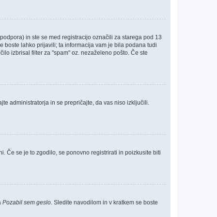
odpora) in ste se med registracijo označili za starega pod 13
e boste lahko prijavili; ta informacija vam je bila podana tudi
čilo izbrisal filter za "spam" oz. nezaželeno pošto. Če ste
e administratorja in se prepričajte, da vas niso izključili.
 Če se je to zgodilo, se ponovno registrirati in poizkusite biti
a
Pozabil sem geslo
. Sledite navodilom in v kratkem se boste