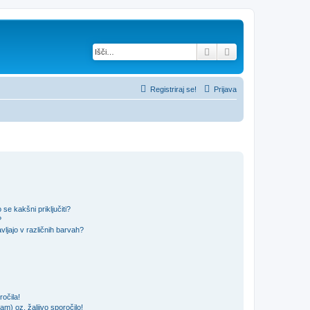
Iskanje
Napredno iskanje
Registriraj se!
Prijava
se kakšni priključiti?
?
ljajo v različnih barvah?
očila!
m) oz. žaljivo sporočilo!