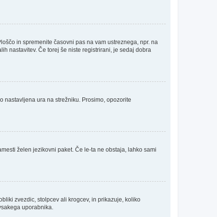
Ploščo in spremenite časovni pas na vam ustreznega, npr. na
 nastavitev. Če torej še niste registrirani, je sedaj dobra
no nastavljena ura na strežniku. Prosimo, opozorite
amesti želen jezikovni paket. Če le-ta ne obstaja, lahko sami
ki zvezdic, stolpcev ali krogcev, in prikazuje, koliko
a vsakega uporabnika.