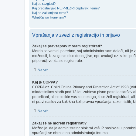
Kaj so razglasi?
Kaj predstavljajo NE PREZRI (lepljivek) teme?
Kaj so zaklenjene teme?
WhatKaj so ikone tem?
Vprašanja v zvezi z registracijo in prijavo
Zakaj se pravzaprav moram registrirati?
Morda se vam ni potrebno, saj administrator sam določi, ali je
možnosti, ki za goste niso dosegljive, npr. avatarji oz. slike, p
priporočljivo, da se registrirate.
Na vrh
Kaj je COPPA?
COPPA oz. Child Online Privacy and Protection Act of 1998 (Akt o
mladostnikov starih pod 13 let, zahteva pisno potrdilo staršev
prepričani, ali se to tiče vas kot nekoga, ki se želi registrirati
ni pravi naslov za kakršna koli pravna vprašanja, razen tistih, 
Na vrh
Zakaj se ne morem registrirati?
Možno je, da je administrator blokiral vaš IP naslov ali uporabni
vprašanji se obrnite na administratorja foruma.