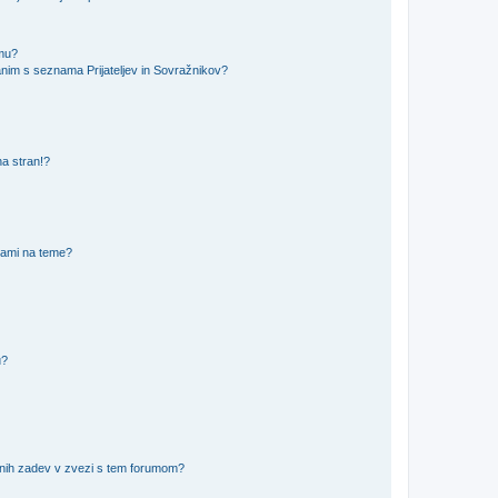
amu?
nim s seznama Prijateljev in Sovražnikov?
na stran!?
nami na teme?
u?
vnih zadev v zvezi s tem forumom?