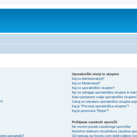
Uporabniški nivoji in skupine
Kaj so Administratorji?
Kaj so Moderatorji?
Kaj so uporabniške skupine?
Kje se nahajajo uporabniške skupine in kako 
Kako postanem vodja uporabniške skupine
i?!
Zakaj se nekatere uporabniške skupine pojav
Kaj je "Privzeta uporabniška skupina"?
Kaj je povezava "Ekipa"?
Pošiljanje zasebnih sporočil
Ne morem poslati zasebnega sporočila!
Nenehno dobivam nezaželena zasebna spor
nimi uporabniki?
Od nekoga na forumu sem dobil vsiljeno (spa