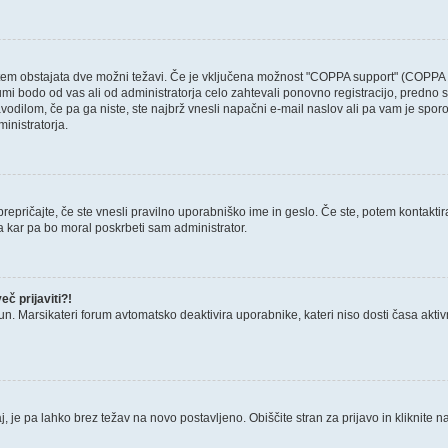
otem obstajata dve možni težavi. Če je vključena možnost "COPPA support" (COPPA p
forumi bodo od vas ali od administratorja celo zahtevali ponovno registracijo, predno s
avodilom, če pa ga niste, ste najbrž vnesli napačni e-mail naslov ali pa vam je sporo
ministratorja.
epričajte, če ste vnesli pravilno uporabniško ime in geslo. Če ste, potem kontaktirajt
a kar pa bo moral poskrbeti sam administrator.
č prijaviti?!
un. Marsikateri forum avtomatsko deaktivira uporabnike, kateri niso dosti časa aktivni.
, je pa lahko brez težav na novo postavljeno. Obiščite stran za prijavo in kliknite n