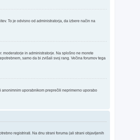
itev. To je odvisno od administratorja, da izbere način na
npr. moderatorje in administratorje. Na splošno ne morete
 nepotrebnem, samo da bi zvišali svoj rang. Večina forumov tega
da bi anonimnim uporabnikom preprečili neprimerno uporabo
ebno registrirati. Na dnu strani foruma (ali strani objavljenih