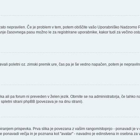
 zato nepravilen. Če je problem v tem, potem obiščite vašo Uporabniško Nadzorno 
nje časovnega pasu možno le za registrirane uporabnike, kakor tudi za večino ostalih
števali poletni oz. zimski premik ure, čas pa je še vedno napačen, potem je nepravil
ika ali pa forum ni preveden v želen jezik. Obrnite se na administratorja, če lahko n
a spletni strani phpBB (povezava je na dnu strani).
njem prispevka. Prva slika je povezana z vašim rangom/stopnjo - ponavadi je v obli
a je ponavadi večja in je poznana kot "avatar" - navadno je edinstvena in osebna z