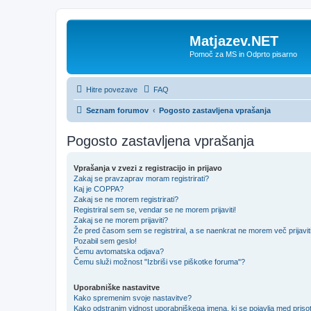
Matjazev.NET
Pomoč za MS in Odprto pisarno
Hitre povezave
FAQ
Seznam forumov
Pogosto zastavljena vprašanja
Pogosto zastavljena vprašanja
Vprašanja v zvezi z registracijo in prijavo
Zakaj se pravzaprav moram registrirati?
Kaj je COPPA?
Zakaj se ne morem registrirati?
Registriral sem se, vendar se ne morem prijaviti!
Zakaj se ne morem prijaviti?
Že pred časom sem se registriral, a se naenkrat ne morem več prijavit
Pozabil sem geslo!
Čemu avtomatska odjava?
Čemu služi možnost "Izbriši vse piškotke foruma"?
Uporabniške nastavitve
Kako spremenim svoje nastavitve?
Kako odstranim vidnost uporabniškega imena, ki se pojavlja med prisot