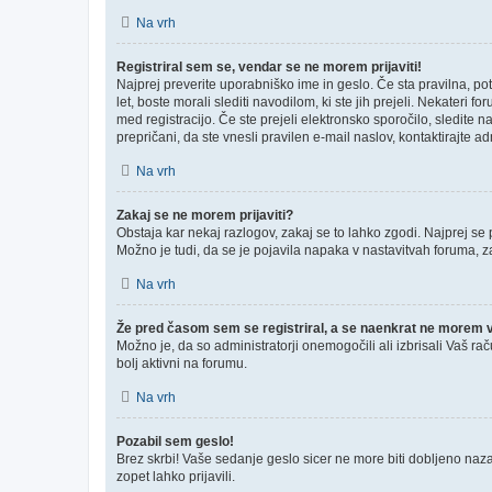
Na vrh
Registriral sem se, vendar se ne morem prijaviti!
Najprej preverite uporabniško ime in geslo. Če sta pravilna, p
let, boste morali slediti navodilom, ki ste jih prejeli. Nekateri 
med registracijo. Če ste prejeli elektronsko sporočilo, sledite n
prepričani, da ste vnesli pravilen e-mail naslov, kontaktirajte ad
Na vrh
Zakaj se ne morem prijaviti?
Obstaja kar nekaj razlogov, zakaj se to lahko zgodi. Najprej se pr
Možno je tudi, da se je pojavila napaka v nastavitvah foruma, z
Na vrh
Že pred časom sem se registriral, a se naenkrat ne morem ve
Možno je, da so administratorji onemogočili ali izbrisali Vaš rač
bolj aktivni na forumu.
Na vrh
Pozabil sem geslo!
Brez skrbi! Vaše sedanje geslo sicer ne more biti dobljeno nazaj
zopet lahko prijavili.