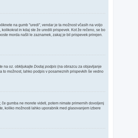
kliknete na gumb "uredi", vendar je ta možnost včasih na voljo
kolikokrat in kdaj ste že uredili prispevek. Kot že rečeno, se bo
boste morda našli le zaznamek, zakaj je bil prispevek prirejen.
te na oz. obkljukajte
Dodaj podpis
(na obrazcu za objavljanje
te za to možnost, lahko podpis v posameznih prispevkih še vedno
o; če gumba ne morete videti, potem nimate primernih dovoljenj
očite, koliko možnosti lahko uporabnik med glasovanjem izbere