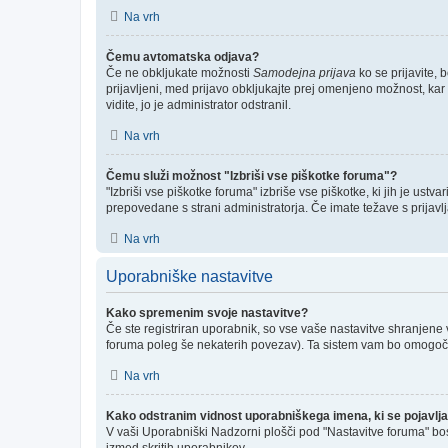
Na vrh
Čemu avtomatska odjava?
Če ne obkljukate možnosti
Samodejna prijava
ko se prijavite, 
prijavljeni, med prijavo obkljukajte prej omenjeno možnost, kar
vidite, jo je administrator odstranil.
Na vrh
Čemu služi možnost "Izbriši vse piškotke foruma"?
"Izbriši vse piškotke foruma" izbriše vse piškotke, ki jih je us
prepovedane s strani administratorja. Če imate težave s prijav
Na vrh
Uporabniške nastavitve
Kako spremenim svoje nastavitve?
Če ste registriran uporabnik, so vse vaše nastavitve shranjene
foruma poleg še nekaterih povezav). Ta sistem vam bo omogoč
Na vrh
Kako odstranim vidnost uporabniškega imena, ki se pojavlja
V vaši Uporabniški Nadzorni plošči pod "Nastavitve foruma" bo
izmed skritih uporabnikov.