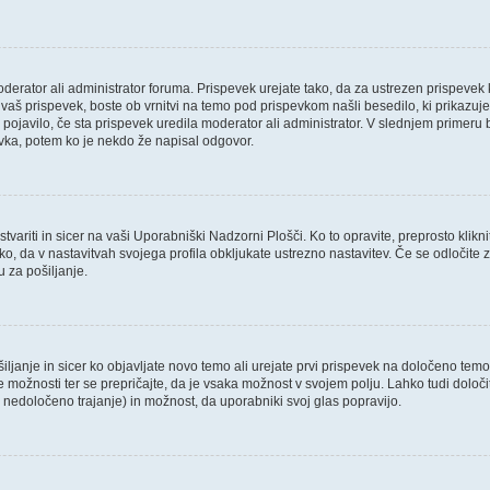
oderator ali administrator foruma. Prispevek urejate tako, da za ustrezen prispevek 
aš prispevek, boste ob vrnitvi na temo pod prispevkom našli besedilo, ki prikazuje, 
 pojavilo, če sta prispevek uredila moderator ali administrator. V slednjem primeru 
evka, potem ko je nekdo že napisal odgovor.
variti in sicer na vaši Uporabniški Nadzorni Plošči. Ko to opravite, preprosto klikni
 tako, da v nastavitvah svojega profila obkljukate ustrezno nastavitev. Če se odloči
 za pošiljanje.
ljanje in sicer ko objavljate novo temo ali urejate prvi prispevek na določeno tem
ve možnosti ter se prepričajte, da je vsaka možnost v svojem polju. Lahko tudi dol
nedoločeno trajanje) in možnost, da uporabniki svoj glas popravijo.