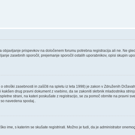
 za objavljanje prispevkov na določenem forumu potrebna registracija ali ne. Ne gl
ošiljanje zasebnih sporočil, prejemanje sporočil ostalih uporabnikov, opisi skupin up
 otroški zasebnosti in zaščiti na spletu iz leta 1998) je zakon v Združenih Državah
 ali kakšen drug pravni dokument z vsebino, da se zakoniti skrbnik mladostnika str
, ali spletne strani, na kateri poskušate z registracijo, se za pomoč obrnite na pravn
ki so navedena spodaj..
ško ime, s katerim se skušate registrirati. Možno je tudi, da je administrator onemogo