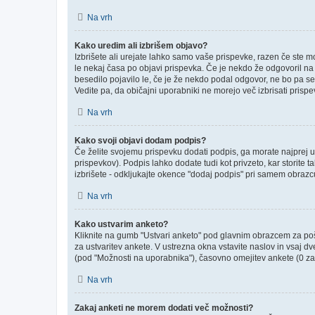
Na vrh
Kako uredim ali izbrišem objavo?
Izbrišete ali urejate lahko samo vaše prispevke, razen če ste m
le nekaj časa po objavi prispevka. Če je nekdo že odgovoril na v
besedilo pojavilo le, če je že nekdo podal odgovor, ne bo pa se
Vedite pa, da običajni uporabniki ne morejo več izbrisati prisp
Na vrh
Kako svoji objavi dodam podpis?
Če želite svojemu prispevku dodati podpis, ga morate najprej ust
prispevkov). Podpis lahko dodate tudi kot privzeto, kar storite
izbrišete - odkljukajte okence "dodaj podpis" pri samem obrazcu
Na vrh
Kako ustvarim anketo?
Kliknite na gumb "Ustvari anketo" pod glavnim obrazcem za poši
za ustvaritev ankete. V ustrezna okna vstavite naslov in vsaj d
(pod "Možnosti na uporabnika"), časovno omejitev ankete (0 za 
Na vrh
Zakaj anketi ne morem dodati več možnosti?