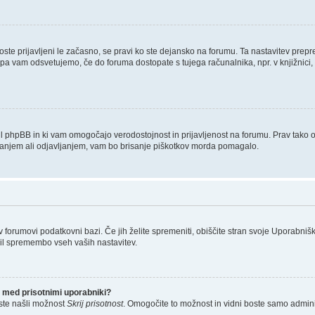
boste prijavljeni le začasno, se pravi ko ste dejansko na forumu. Ta nastavitev prep
 pa vam odsvetujemo, če do foruma dostopate s tujega računalnika, npr. v knjižnici, 
tvaril phpBB in ki vam omogočajo verodostojnost in prijavljenost na forumu. Prav tako
ljanjem ali odjavljanjem, vam bo brisanje piškotkov morda pomagalo.
 v forumovi podatkovni bazi. Če jih želite spremeniti, obiščite stran svoje Uporab
il spremembo vseh vaših nastavitev.
 med prisotnimi uporabniki?
ste našli možnost
Skrij prisotnost
. Omogočite to možnost in vidni boste samo admini