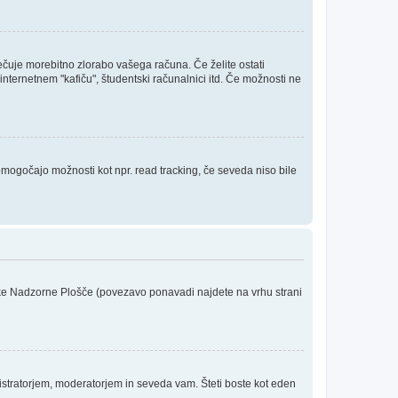
rečuje morebitno zlorabo vašega računa. Če želite ostati
internetnem "kafiču", študentski računalnici itd. Če možnosti ne
 omogočajo možnosti kot npr. read tracking, če seveda niso bile
niške Nadzorne Plošče (povezavo ponavadi najdete na vrhu strani
stratorjem, moderatorjem in seveda vam. Šteti boste kot eden