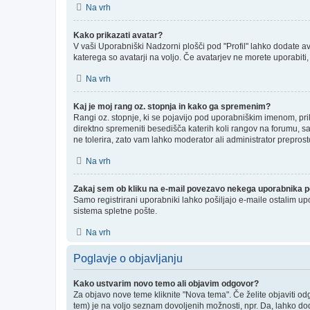
Na vrh
Kako prikazati avatar?
V vaši Uporabniški Nadzorni plošči pod "Profil" lahko dodate ava
katerega so avatarji na voljo. Če avatarjev ne morete uporabiti,
Na vrh
Kaj je moj rang oz. stopnja in kako ga spremenim?
Rangi oz. stopnje, ki se pojavijo pod uporabniškim imenom, prika
direktno spremeniti besedišča katerih koli rangov na forumu, sa
ne tolerira, zato vam lahko moderator ali administrator preprost
Na vrh
Zakaj sem ob kliku na e-mail povezavo nekega uporabnika po
Samo registrirani uporabniki lahko pošiljajo e-maile ostalim u
sistema spletne pošte.
Na vrh
Poglavje o objavljanju
Kako ustvarim novo temo ali objavim odgovor?
Za objavo nove teme kliknite "Nova tema". Če želite objaviti od
tem) je na voljo seznam dovoljenih možnosti, npr. Da, lahko dod