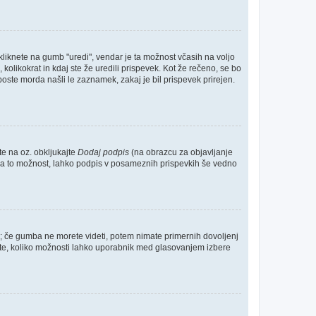
kliknete na gumb "uredi", vendar je ta možnost včasih na voljo
kolikokrat in kdaj ste že uredili prispevek. Kot že rečeno, se bo
boste morda našli le zaznamek, zakaj je bil prispevek prirejen.
te na oz. obkljukajte
Dodaj podpis
(na obrazcu za objavljanje
te za to možnost, lahko podpis v posameznih prispevkih še vedno
o; če gumba ne morete videti, potem nimate primernih dovoljenj
očite, koliko možnosti lahko uporabnik med glasovanjem izbere