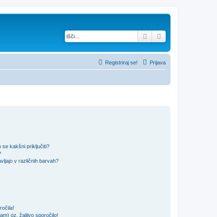
Iskanje
Napredno iskanje
Registriraj se!
Prijava
se kakšni priključiti?
?
ljajo v različnih barvah?
očila!
m) oz. žaljivo sporočilo!