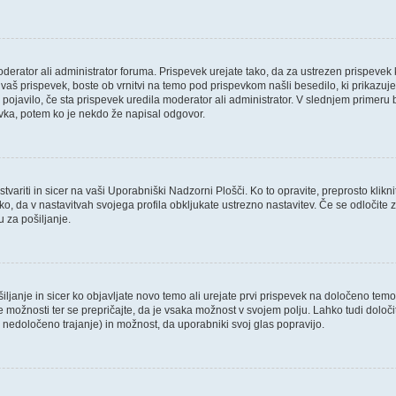
oderator ali administrator foruma. Prispevek urejate tako, da za ustrezen prispevek 
aš prispevek, boste ob vrnitvi na temo pod prispevkom našli besedilo, ki prikazuje, 
 pojavilo, če sta prispevek uredila moderator ali administrator. V slednjem primeru 
evka, potem ko je nekdo že napisal odgovor.
variti in sicer na vaši Uporabniški Nadzorni Plošči. Ko to opravite, preprosto klikni
 tako, da v nastavitvah svojega profila obkljukate ustrezno nastavitev. Če se odloči
 za pošiljanje.
ljanje in sicer ko objavljate novo temo ali urejate prvi prispevek na določeno tem
ve možnosti ter se prepričajte, da je vsaka možnost v svojem polju. Lahko tudi dol
nedoločeno trajanje) in možnost, da uporabniki svoj glas popravijo.