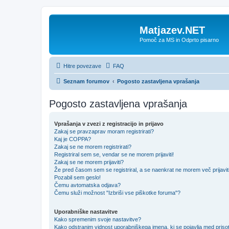
Matjazev.NET
Pomoč za MS in Odprto pisarno
Hitre povezave
FAQ
Seznam forumov
Pogosto zastavljena vprašanja
Pogosto zastavljena vprašanja
Vprašanja v zvezi z registracijo in prijavo
Zakaj se pravzaprav moram registrirati?
Kaj je COPPA?
Zakaj se ne morem registrirati?
Registriral sem se, vendar se ne morem prijaviti!
Zakaj se ne morem prijaviti?
Že pred časom sem se registriral, a se naenkrat ne morem več prijavit
Pozabil sem geslo!
Čemu avtomatska odjava?
Čemu služi možnost "Izbriši vse piškotke foruma"?
Uporabniške nastavitve
Kako spremenim svoje nastavitve?
Kako odstranim vidnost uporabniškega imena, ki se pojavlja med prisot