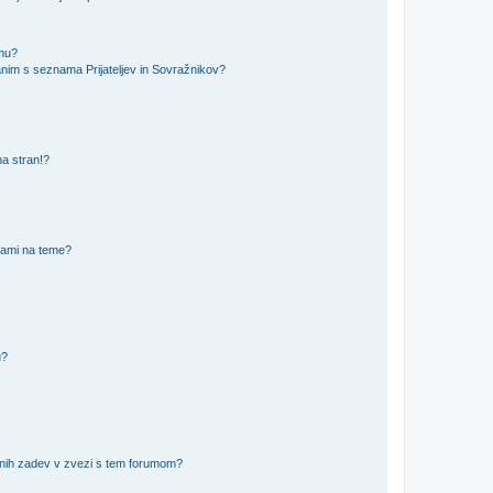
amu?
nim s seznama Prijateljev in Sovražnikov?
na stran!?
nami na teme?
u?
vnih zadev v zvezi s tem forumom?