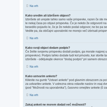
Na vrh
Kako uredim ali izbrišem objavo?
Izbrišete ali urejate lahko samo vaše prispevke, razen če ste m
le nekaj časa po objavi prispevka. Če je nekdo že odgovoril na v
besedilo pojavilo le, če je že nekdo podal odgovor, ne bo pa se
Vedite pa, da običajni uporabniki ne morejo več izbrisati prisp
Na vrh
Kako svoji objavi dodam podpis?
Če želite svojemu prispevku dodati podpis, ga morate najprej ust
prispevkov). Podpis lahko dodate tudi kot privzeto, kar storite
izbrišete - odkljukajte okence "dodaj podpis" pri samem obrazcu
Na vrh
Kako ustvarim anketo?
Kliknite na gumb "Ustvari anketo" pod glavnim obrazcem za poši
za ustvaritev ankete. V ustrezna okna vstavite naslov in vsaj d
(pod "Možnosti na uporabnika"), časovno omejitev ankete (0 za 
Na vrh
Zakaj anketi ne morem dodati več možnosti?