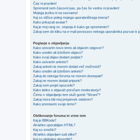
Čas ni pravilen!
Spremenil sem časovni pas, pa čas še vedno ni pravilen!
Mojega jezika ni na seznamu!
Kaj so sličice poleg mojega uporabniškega imena?
Kako prikazati avatar?
Kaj je moj rang oz. stopnja in kako ga spremenim?
Zakaj sem ob kliku na e-mail povezavo nekega uporabnika pozvan k pr
Poglavje o objavljanju
Kako ustvarim novo temo ali objavim odgovor?
Kako uredim ali izbrišem objavo?
Kako svoji objavi dodam podpis?
Kako ustvarim anketo?
Zakaj anketi ne morem dodati več možnosti?
Kako uredim ali izbrišem anketo?
Zakaj do nekega foruma ne morem dostopati?
Zakaj ne morem dodati priponk?
Zakaj sem prejel opozorilo?
Kako lahko o objavah poročam moderatorju?
Čemu v objavljanju tem služi gumb "Shrani"?
Zakaj mora biti moj prispevek odobren?
Kako prestavim svojo temo?
Oblikovanje foruma in vrste tem
Kaj je BBKoda?
Ali lahko uporabljam HTML?
Kaj so smeški?
Ali lahko objavljam tudi slike?
Kaj so globalna obvestila?