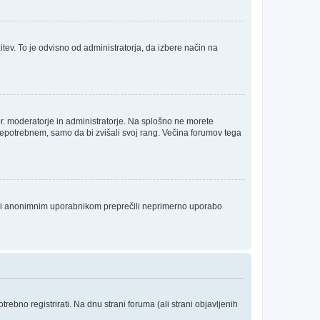
itev. To je odvisno od administratorja, da izbere način na
npr. moderatorje in administratorje. Na splošno ne morete
 nepotrebnem, samo da bi zvišali svoj rang. Večina forumov tega
da bi anonimnim uporabnikom preprečili neprimerno uporabo
ebno registrirati. Na dnu strani foruma (ali strani objavljenih