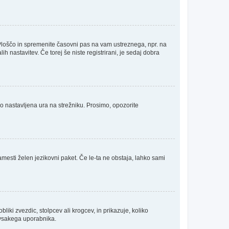
Ploščo in spremenite časovni pas na vam ustreznega, npr. na
 nastavitev. Če torej še niste registrirani, je sedaj dobra
no nastavljena ura na strežniku. Prosimo, opozorite
amesti želen jezikovni paket. Če le-ta ne obstaja, lahko sami
ki zvezdic, stolpcev ali krogcev, in prikazuje, koliko
a vsakega uporabnika.