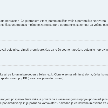
 zato nepravilen. Če je problem v tem, potem obiščite vašo Uporabniško Nadzorno 
nje časovnega pasu možno le za registrirane uporabnike, kakor tudi za večino ostalih
števali poletni oz. zimski premik ure, čas pa je še vedno napačen, potem je nepravil
ika ali pa forum ni preveden v želen jezik. Obrnite se na administratorja, če lahko n
a spletni strani phpBB (povezava je na dnu strani).
njem prispevka. Prva slika je povezana z vašim rangom/stopnjo - ponavadi je v obli
a je ponavadi večja in je poznana kot "avatar" - navadno je edinstvena in osebna z