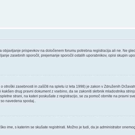
 za objavljanje prispevkov na določenem forumu potrebna registracija ali ne. Ne gl
ošiljanje zasebnih sporočil, prejemanje sporočil ostalih uporabnikov, opisi skupin up
 otroški zasebnosti in zaščiti na spletu iz leta 1998) je zakon v Združenih Državah
 ali kakšen drug pravni dokument z vsebino, da se zakoniti skrbnik mladostnika str
, ali spletne strani, na kateri poskušate z registracijo, se za pomoč obrnite na pravn
ki so navedena spodaj..
ško ime, s katerim se skušate registrirati. Možno je tudi, da je administrator onemogo