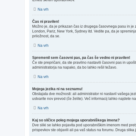
Na vrh
Čas ni pravilen!
Možno je, da je prikazan čas iz drugega časovnega pasu in je
London, Pariz, New York, Sydney itd. Vedite pa, da je spreminja
priložnost, da se.
Na vrh
Spremenil sem časovni pas, pa čas še vedno ni pravilen!
Če ste prepričani, da ste pravilno nastavili časovni pas in upo
administratorja na napako, da bo lahko rešil težavo.
Na vrh
Mojega jezika ni na seznamu!
Obstajata dve možnosti: ali administrator ni nastavil vašega jez
ustvarite nov prevod (če želite). Več informacij lahko najdete n
Na vrh
Kaj so sličice poleg mojega uporabniškega imena?
Dve sliki se lahko pojavita pod uporabniškim imenom med prebira
prispevkov ste objavili ali pa vaš status na forumu. Druga slik