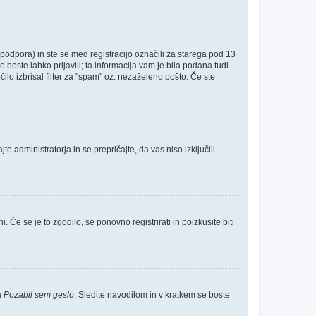
odpora) in ste se med registracijo označili za starega pod 13
e boste lahko prijavili; ta informacija vam je bila podana tudi
čilo izbrisal filter za "spam" oz. nezaželeno pošto. Če ste
e administratorja in se prepričajte, da vas niso izključili.
 Če se je to zgodilo, se ponovno registrirati in poizkusite biti
a
Pozabil sem geslo
. Sledite navodilom in v kratkem se boste