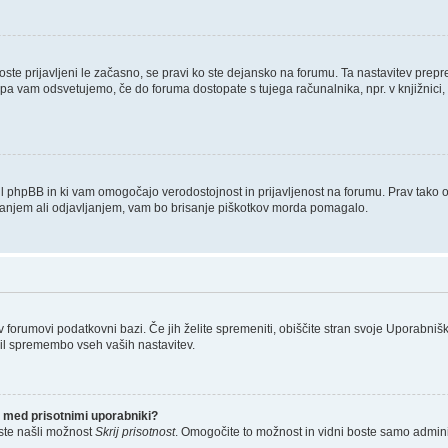
boste prijavljeni le začasno, se pravi ko ste dejansko na forumu. Ta nastavitev prep
 pa vam odsvetujemo, če do foruma dostopate s tujega računalnika, npr. v knjižnici, 
tvaril phpBB in ki vam omogočajo verodostojnost in prijavljenost na forumu. Prav tako
ljanjem ali odjavljanjem, vam bo brisanje piškotkov morda pomagalo.
 v forumovi podatkovni bazi. Če jih želite spremeniti, obiščite stran svoje Uporab
il spremembo vseh vaših nastavitev.
 med prisotnimi uporabniki?
ste našli možnost
Skrij prisotnost
. Omogočite to možnost in vidni boste samo admini