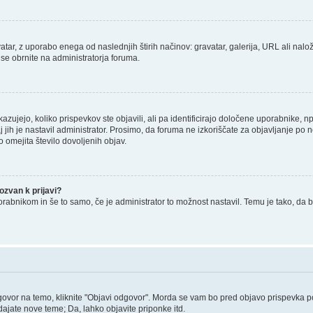
tar, z uporabo enega od naslednjih štirih načinov: gravatar, galerija, URL ali nalož
 se obrnite na administratorja foruma.
zujejo, koliko prispevkov ste objavili, ali pa identificirajo določene uporabnike, 
j jih je nastavil administrator. Prosimo, da foruma ne izkoriščate za objavljanje po
o omejita število dovoljenih objav.
zvan k prijavi?
porabnikom in še to samo, če je administrator to možnost nastavil. Temu je tako, 
govor na temo, kliknite "Objavi odgovor". Morda se vam bo pred objavo prispevka potr
ajate nove teme; Da, lahko objavite priponke itd.