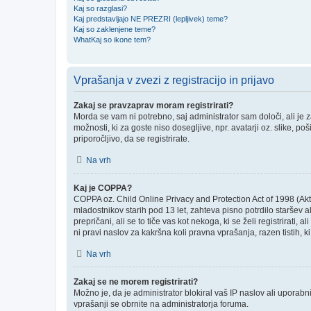
Kaj so razglasi?
Kaj predstavljajo NE PREZRI (lepljivek) teme?
Kaj so zaklenjene teme?
WhatKaj so ikone tem?
Vprašanja v zvezi z registracijo in prijavo
Zakaj se pravzaprav moram registrirati?
Morda se vam ni potrebno, saj administrator sam določi, ali je
možnosti, ki za goste niso dosegljive, npr. avatarji oz. slike, p
priporočljivo, da se registrirate.
Na vrh
Kaj je COPPA?
COPPA oz. Child Online Privacy and Protection Act of 1998 (Akt o
mladostnikov starih pod 13 let, zahteva pisno potrdilo staršev
prepričani, ali se to tiče vas kot nekoga, ki se želi registrirati
ni pravi naslov za kakršna koli pravna vprašanja, razen tistih, 
Na vrh
Zakaj se ne morem registrirati?
Možno je, da je administrator blokiral vaš IP naslov ali uporabni
vprašanji se obrnite na administratorja foruma.