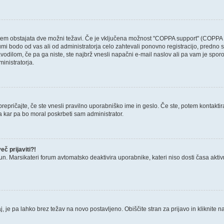
otem obstajata dve možni težavi. Če je vključena možnost "COPPA support" (COPPA p
forumi bodo od vas ali od administratorja celo zahtevali ponovno registracijo, predno s
avodilom, če pa ga niste, ste najbrž vnesli napačni e-mail naslov ali pa vam je sporo
ministratorja.
epričajte, če ste vnesli pravilno uporabniško ime in geslo. Če ste, potem kontaktirajt
a kar pa bo moral poskrbeti sam administrator.
č prijaviti?!
un. Marsikateri forum avtomatsko deaktivira uporabnike, kateri niso dosti časa aktivni.
, je pa lahko brez težav na novo postavljeno. Obiščite stran za prijavo in kliknite n