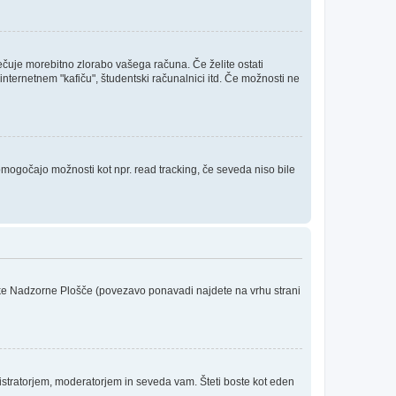
rečuje morebitno zlorabo vašega računa. Če želite ostati
internetnem "kafiču", študentski računalnici itd. Če možnosti ne
 omogočajo možnosti kot npr. read tracking, če seveda niso bile
niške Nadzorne Plošče (povezavo ponavadi najdete na vrhu strani
stratorjem, moderatorjem in seveda vam. Šteti boste kot eden