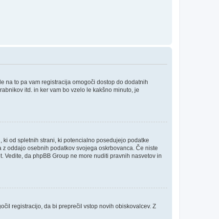
ede na to pa vam registracija omogoči dostop do dodatnih
orabnikov itd. in ker vam bo vzelo le kakšno minuto, je
, ki od spletnih strani, ki potencialno posedujejo podatke
inja z oddajo osebnih podatkov svojega oskrbovanca. Če niste
i svet. Vedite, da phpBB Group ne more nuditi pravnih nasvetov in
čil registracijo, da bi preprečil vstop novih obiskovalcev. Z