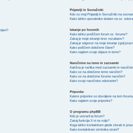
Prijatelji in Sovražniki
Kdo so moji Prijatelji in Sovražniki na sezn
Kako lahko uporabnike dodam na oz. odstra
Iskanje po forumih
ijavi?
Kako lahko preiščem forum oz. forume?
Zakaj je moje iskanje brez rezultatov?
Zakaj je odgovor na moje iskanje zgolj praz
Kako poiščem določene člane?
Kako najdem svoje objave in teme?
Naročnine na teme in zaznamki
Kakšna je razlika med zaznamki in naročni
Kako se na določene teme naročim?
Kako se na določene forume naročim?
Kako svojo naročnino odstranim?
Priponke
Katere priponke so dovoljene na tem forum
Kako najdem svoje priponke?
O programu phpBB
Kdo je ustvaril ta forum?
Zakaj funkcija X ni na voljo?
Koga lahko kontaktiram glede zlorab in pra
Kako kontaktiram skrbnika strani?