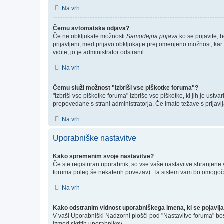
Na vrh
Čemu avtomatska odjava?
Če ne obkljukate možnosti
Samodejna prijava
ko se prijavite, 
prijavljeni, med prijavo obkljukajte prej omenjeno možnost, kar
vidite, jo je administrator odstranil.
Na vrh
Čemu služi možnost "Izbriši vse piškotke foruma"?
"Izbriši vse piškotke foruma" izbriše vse piškotke, ki jih je us
prepovedane s strani administratorja. Če imate težave s prijav
Na vrh
Uporabniške nastavitve
Kako spremenim svoje nastavitve?
Če ste registriran uporabnik, so vse vaše nastavitve shranjene
foruma poleg še nekaterih povezav). Ta sistem vam bo omogoč
Na vrh
Kako odstranim vidnost uporabniškega imena, ki se pojavlja
V vaši Uporabniški Nadzorni plošči pod "Nastavitve foruma" bo
izmed skritih uporabnikov.