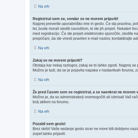
Na vrh
Registriral sem se, vendar se ne morem prijaviti!
Najprej preverite uporabniško ime in geslo. Če sta pravilna, p
let, boste morali slediti navodilom, ki ste jih prejeli. Nekateri 
med registracijo. Če ste prejeli elektronsko sporočilo, sledite n
prepričani, da ste vnesli pravilen e-mail naslov, kontaktirajte ad
Na vrh
Zakaj se ne morem prijaviti?
Obstaja kar nekaj razlogov, zakaj se to lahko zgodi. Najprej se pr
Možno je tudi, da se je pojavila napaka v nastavitvah foruma, z
Na vrh
Že pred časom sem se registriral, a se naenkrat ne morem ve
Možno je, da so administratorji onemogočili ali izbrisali Vaš rač
bolj aktivni na forumu.
Na vrh
Pozabil sem geslo!
Brez skrbi! Vaše sedanje geslo sicer ne more biti dobljeno nazaj
zopet lahko prijavili.